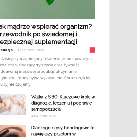
ak mądrze wspierać organizm?
rzewodnik po świadomej i
ezpiecznej suplementacji
dakcja
-
30 czerwca 2026
0
dzisiejszym zabieganym świecie, zdominowanym
zez stres, siedzący tryb życia oraz żywność
ddawaną masowej produkcji, utrzymanie
tymalnej formy bywa wyzwaniem. Coraz częściej
tuicyjnie czujemy,...
Walka z SIBO: Kluczowe kroki w
diagnozie, leczeniu i poprawie
samopoczucia
4 kwietnia 2026
Dlaczego rzęsy bondingowe to
największy przełom w