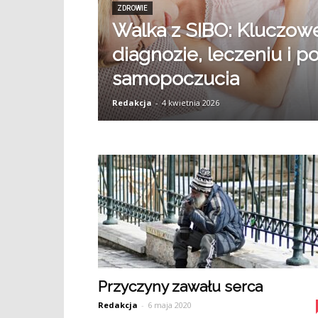
ZDROWIE
Walka z SIBO: Kluczowe
diagnozie, leczeniu i p
samopoczucia
Redakcja
-
4 kwietnia 2026
Przyczyny zawału serca
Redakcja
-
6 maja 2020