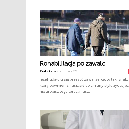
Rehabilitacja po zawale
Redakcja
-
2 maja 2020
Jeżeli udało ci się przeżyć zawał serca, to taki znak,
który powinien zmusić się do zmiany stylu życia. Jeż
nie zrobisz tego teraz, masz...