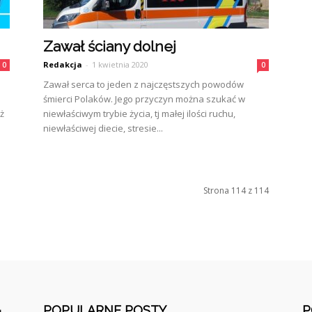
Zawał ściany dolnej
Redakcja
-
1 kwietnia 2020
0
0
Zawał serca to jeden z najczęstszych powodów
śmierci Polaków. Jego przyczyn można szukać w
iż
niewłaściwym trybie życia, tj małej ilości ruchu,
niewłaściwej diecie, stresie...
Strona 114 z 114
POPULARNE POSTY
P