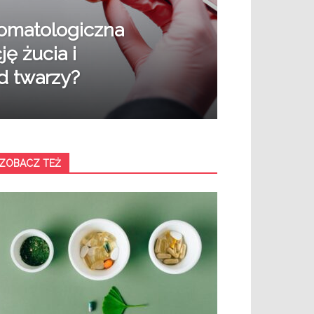
tomatologiczna
ę żucia i
d twarzy?
ZOBACZ TEŻ