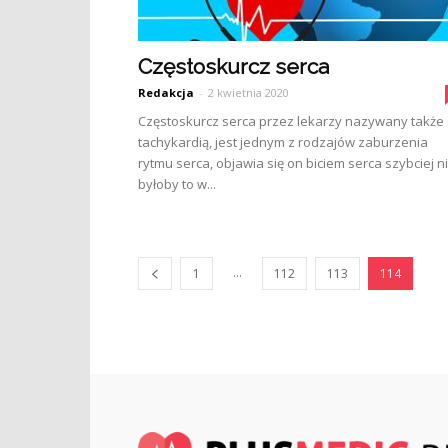
Częstoskurcz serca
Redakcja
-
2 kwietnia 2020
Częstoskurcz serca przez lekarzy nazywany także
tachykardią, jest jednym z rodzajów zaburzenia
rytmu serca, objawia się on biciem serca szybciej n
byłoby to w...
...
1
112
113
114