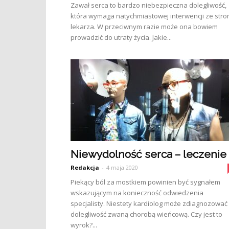
Zawał serca to bardzo niebezpieczna dolegliwość,
która wymaga natychmiastowej interwencji ze stro
lekarza. W przeciwnym razie może ona bowiem
prowadzić do utraty życia. Jakie...
Niewydolność serca – leczenie
Redakcja
-
4 maja 2020
Piekący ból za mostkiem powinien być sygnałem
wskazującym na konieczność odwiedzenia
specjalisty. Niestety kardiolog może zdiagnozować
dolegliwość zwaną chorobą wieńcową. Czy jest to
wyrok?...