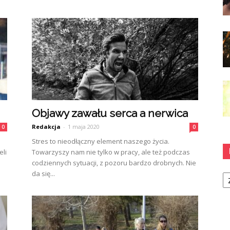
Objawy zawału serca a nerwica
Redakcja
-
1 maja 2020
0
0
Stres to nieodłączny element naszego życia.
eli
Towarzyszy nam nie tylko w pracy, ale też podczas
codziennych sytuacji, z pozoru bardzo drobnych. Nie
Ka
da się...