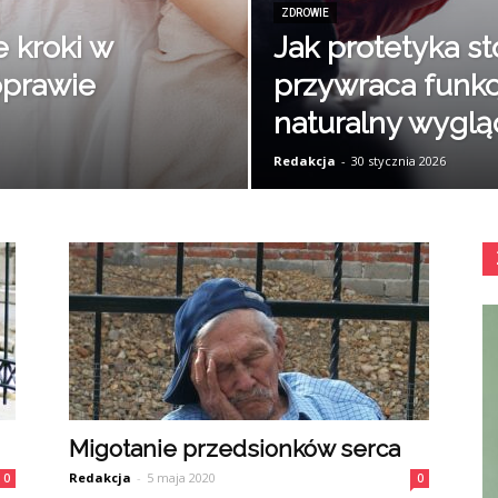
ZDROWIE
 kroki w
Jak protetyka s
oprawie
przywraca funkcj
naturalny wyglą
Redakcja
-
30 stycznia 2026
Migotanie przedsionków serca
Redakcja
-
5 maja 2020
0
0