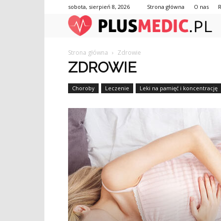
sobota, sierpień 8, 2026
Strona główna
O nas
Strona główna
Zdrowie
ZDROWIE
Choroby
Leczenie
Leki na pamięć i koncentrację
Ortezy kończyn górnych