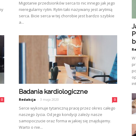
Migotanie przedsionków serca to nic innego jak jego
ny
nieregularny rytm. Rytm taki nazywany jest arytmią
serca. Bicie serca w tej chorobie jest bardzo szybkie
a...
J
P
b
Re
W 
pr
po
op
in
Badania kardiologiczne
Redakcja
-
3 maja 2020
0
0
Serce wykonuje tytaniczną pracę przez okres całego
naszego życia. Od jego kondycji zależy nasze
samopoczucie oraz forma w jakiej się znajdujemy.
Warto o nie...