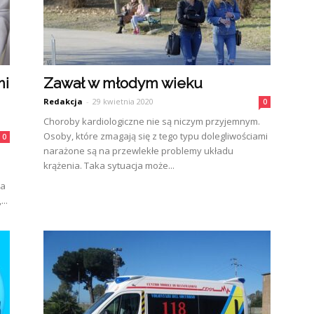
mi
Zawał w młodym wieku
Redakcja
-
29 kwietnia 2020
0
Choroby kardiologiczne nie są niczym przyjemnym.
Osoby, które zmagają się z tego typu dolegliwościami
0
narażone są na przewlekłe problemy układu
krążenia. Taka sytuacja może...
ia
..