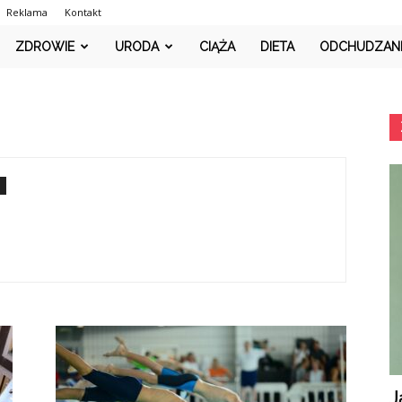
Reklama
Kontakt
PlusMedic.pl
ZDROWIE
URODA
CIĄŻA
DIETA
ODCHUDZAN
J