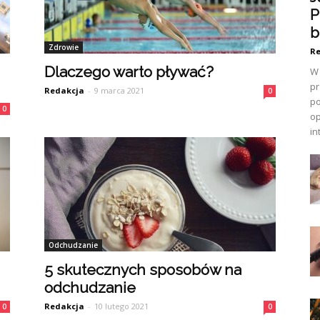
P
b
Zdrowie
Re
Dlaczego warto pływać?
W 
pr
Redakcja
-
9 marca 2021
0
po
0
op
in
Odchudzanie
5 skutecznych sposobów na
odchudzanie
Redakcja
-
10 lutego 2021
0
0