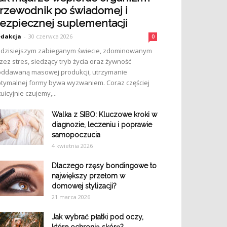
rzewodnik po świadomej i
ezpiecznej suplementacji
dakcja
-
30 czerwca 2026
0
dzisiejszym zabieganym świecie, zdominowanym
zez stres, siedzący tryb życia oraz żywność
ddawaną masowej produkcji, utrzymanie
tymalnej formy bywa wyzwaniem. Coraz częściej
tuicyjnie czujemy,...
Walka z SIBO: Kluczowe kroki w
diagnozie, leczeniu i poprawie
samopoczucia
4 kwietnia 2026
Dlaczego rzęsy bondingowe to
największy przełom w
domowej stylizacji?
21 marca 2026
Jak wybrać płatki pod oczy,