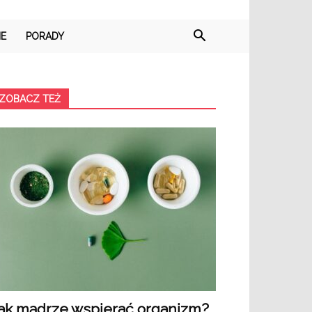
IE
PORADY
ZOBACZ TEŻ
ak mądrze wspierać organizm?