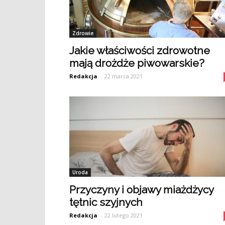
Zdrowie
Jakie właściwości zdrowotne
mają drożdże piwowarskie?
Redakcja
-
22 marca 2021
Uroda
Przyczyny i objawy miażdżycy
tętnic szyjnych
Redakcja
-
22 lutego 2021