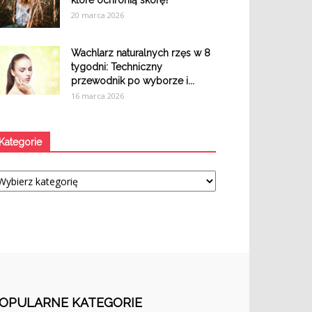
które ochronią skórę?
20 marca 2026
Wachlarz naturalnych rzęs w 8
tygodni: Techniczny
przewodnik po wyborze i...
16 marca 2026
Kategorie
tegorie
OPULARNE KATEGORIE