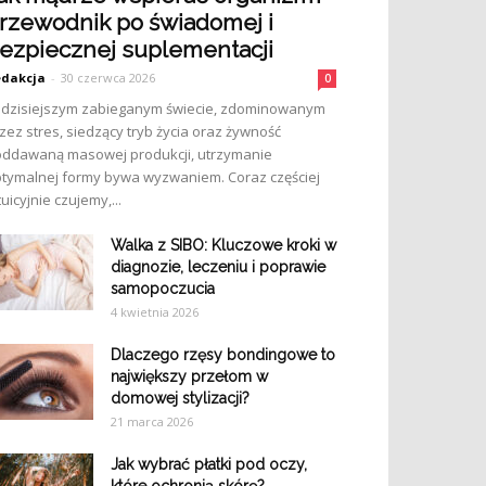
rzewodnik po świadomej i
ezpiecznej suplementacji
dakcja
-
30 czerwca 2026
0
dzisiejszym zabieganym świecie, zdominowanym
zez stres, siedzący tryb życia oraz żywność
ddawaną masowej produkcji, utrzymanie
tymalnej formy bywa wyzwaniem. Coraz częściej
tuicyjnie czujemy,...
Walka z SIBO: Kluczowe kroki w
diagnozie, leczeniu i poprawie
samopoczucia
4 kwietnia 2026
Dlaczego rzęsy bondingowe to
największy przełom w
domowej stylizacji?
21 marca 2026
Jak wybrać płatki pod oczy,