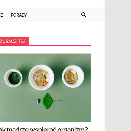
IE
PORADY
ZOBACZ TEŻ
ak mądrze wspierać organizm?