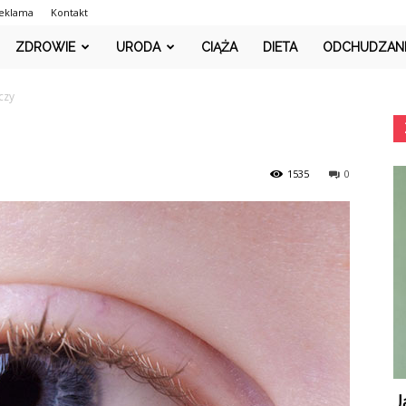
eklama
Kontakt
PlusMedic.pl
ZDROWIE
URODA
CIĄŻA
DIETA
ODCHUDZAN
czy
1535
0
J