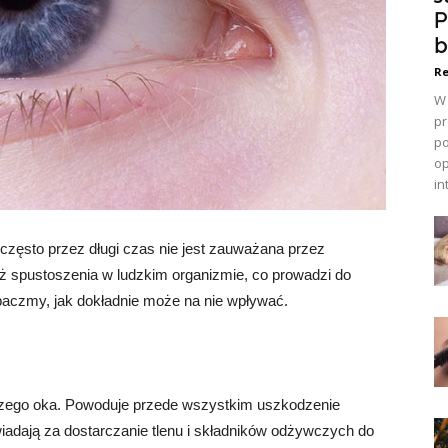
P
b
Re
W 
pr
po
op
in
i często przez długi czas nie jest zauważana przez
uż spustoszenia w ludzkim organizmie, co prowadzi do
baczmy, jak dokładnie może na nie wpływać.
zego oka. Powoduje przede wszystkim uszkodzenie
adają za dostarczanie tlenu i składników odżywczych do