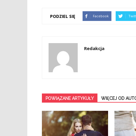
PODZIEL SIĘ
Facebook
Twit
Redakcja
POWIĄZANE ARTYKUŁY
WIĘCEJ OD AUT