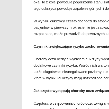
oka. To z kolei powoduje pogorszenie stanu siatk
tego cukrzyca powoduje zapalenie górnych i do
W wyniku cukrzycy często dochodzi do stopnio
pacjentów w pierwszym okresie nie jest zauważ
rozpoznane, może prowadzić do poważnych zab
Czynniki zwiększające ryzyko zachorowania
Choroby oczu będące wynikiem cukrzycy występ
dodatkowe czynniki ryzyka. Wśród nich warto w
także długotrwałe nieuregulowane poziomy cukr
które w wyniku cukrzycy mają uszkodzone nerk
Jak często występują choroby oczu związan
Częstość występowania chorób oczu związanych