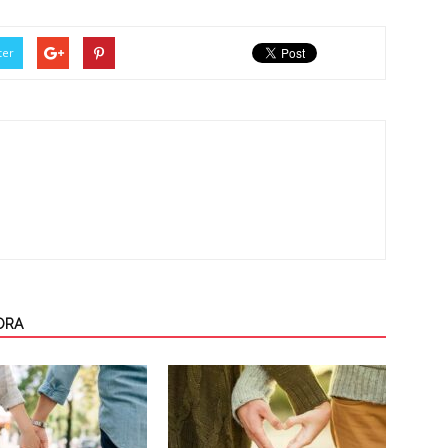
ter
ORA