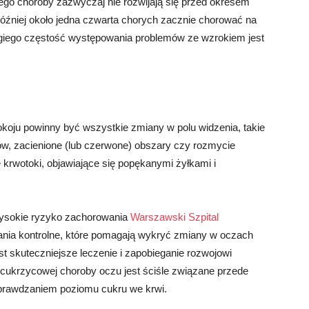
go choroby zazwyczaj nie rozwijają się przed okresem
 później około jedna czwarta chorych zacznie chorować na
giego częstość występowania problemów ze wzrokiem jest
koju powinny być wszystkie zmiany w polu widzenia, takie
ów, zacienione (lub czerwone) obszary czy rozmycie
 krwotoki, objawiające się popękanymi żyłkami i
wysokie ryzyko zachorowania
Warszawski Szpital
ania kontrolne, które pomagają wykryć zmiany w oczach
t skuteczniejsze leczenie i zapobieganie rozwojowi
 cukrzycowej choroby oczu jest ściśle związane przede
prawdzaniem poziomu cukru we krwi.