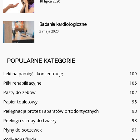
10 lipca 2020
Badania kardiologiczne
3 maja 2020
POPULARNE KATEGORIE
Leki na pamięć i koncentrację
109
Piłki rehabilitacyjne
105
Pasty do zębów
102
Papier toaletowy
95
Pielęgnacja protez i aparatów ortodontycznych
93
Peelingi i scruby do twarzy
93
Płyny do soczewek
91
Podkłady i fluidy
85