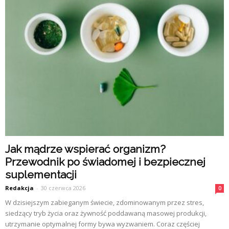
Jak mądrze wspierać organizm?
Przewodnik po świadomej i bezpiecznej
suplementacji
Redakcja
-
30 czerwca 2026
0
W dzisiejszym zabieganym świecie, zdominowanym przez stres,
siedzący tryb życia oraz żywność poddawaną masowej produkcji,
utrzymanie optymalnej formy bywa wyzwaniem. Coraz częściej