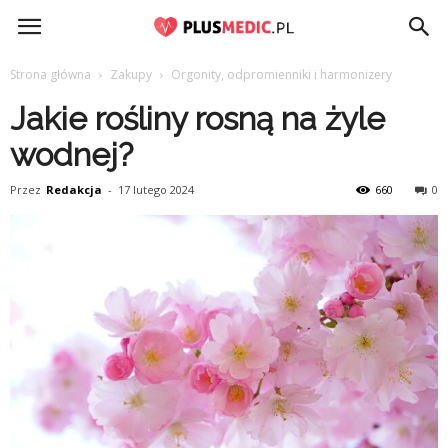
PlusMedic.pl
Strona główna
Zakupy
Orgonity, odpromienniki i harmonizery
Jakie rośliny rosną na żyle
wodnej?
Przez
Redakcja
-
17 lutego 2024
660
0