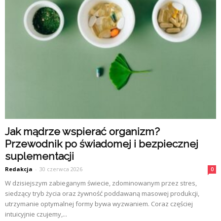
Jak mądrze wspierać organizm?
Przewodnik po świadomej i bezpiecznej
suplementacji
Redakcja
-
30 czerwca 2026
0
W dzisiejszym zabieganym świecie, zdominowanym przez stres,
siedzący tryb życia oraz żywność poddawaną masowej produkcji,
utrzymanie optymalnej formy bywa wyzwaniem. Coraz częściej
intuicyjnie czujemy,...