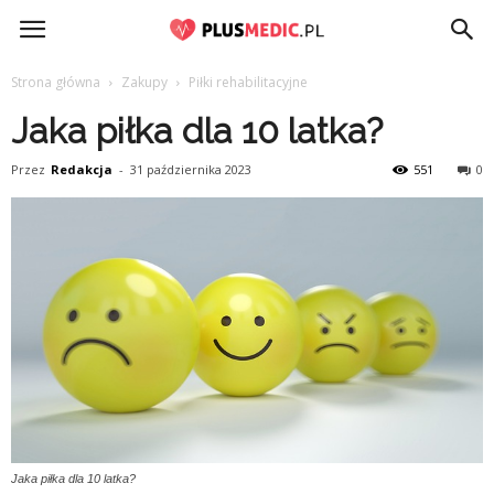
PlusMedic.pl
Strona główna
Zakupy
Piłki rehabilitacyjne
Jaka piłka dla 10 latka?
Przez
Redakcja
-
31 października 2023
551
0
Jaka piłka dla 10 latka?