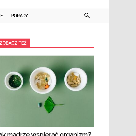
IE
PORADY
ZOBACZ TEŻ
ak mądrze wspierać organizm?