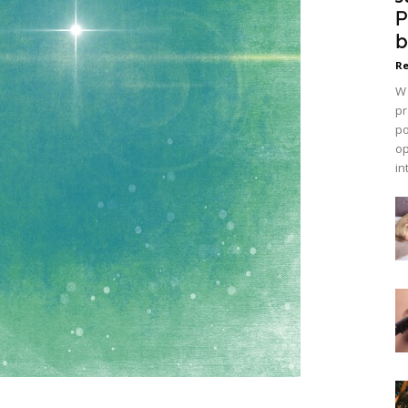
P
b
Re
W 
pr
po
op
in