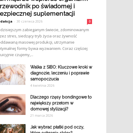
rzewodnik po świadomej i
ezpiecznej suplementacji
dakcja
-
30 czerwca 2026
0
dzisiejszym zabieganym świecie, zdominowanym
zez stres, siedzący tryb życia oraz żywność
ddawaną masowej produkcji, utrzymanie
tymalnej formy bywa wyzwaniem. Coraz częściej
tuicyjnie czujemy,...
Walka z SIBO: Kluczowe kroki w
diagnozie, leczeniu i poprawie
samopoczucia
4 kwietnia 2026
Dlaczego rzęsy bondingowe to
największy przełom w
domowej stylizacji?
21 marca 2026
Jak wybrać płatki pod oczy,