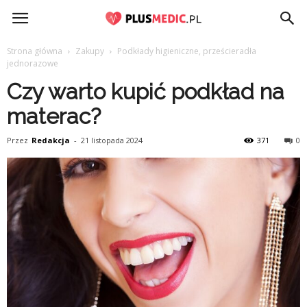
PlusMedic.pl
Strona główna
Zakupy
Podkłady higieniczne, prześcieradła
jednorazowe
Czy warto kupić podkład na
materac?
Przez
Redakcja
-
21 listopada 2024
371
0