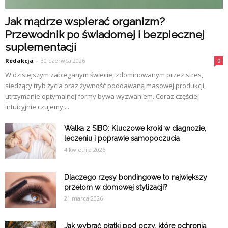
Jak mądrze wspierać organizm?
Przewodnik po świadomej i bezpiecznej
suplementacji
Redakcja
-
30 czerwca 2026
0
W dzisiejszym zabieganym świecie, zdominowanym przez stres,
siedzący tryb życia oraz żywność poddawaną masowej produkcji,
utrzymanie optymalnej formy bywa wyzwaniem. Coraz częściej
intuicyjnie czujemy,...
Walka z SIBO: Kluczowe kroki w diagnozie,
leczeniu i poprawie samopoczucia
4 kwietnia 2026
Dlaczego rzęsy bondingowe to największy
przełom w domowej stylizacji?
21 marca 2026
Jak wybrać płatki pod oczy, które ochronią