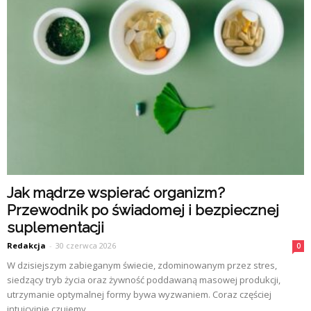
Jak mądrze wspierać organizm?
Przewodnik po świadomej i bezpiecznej
suplementacji
Redakcja
-
30 czerwca 2026
0
W dzisiejszym zabieganym świecie, zdominowanym przez stres,
siedzący tryb życia oraz żywność poddawaną masowej produkcji,
utrzymanie optymalnej formy bywa wyzwaniem. Coraz częściej
intuicyjnie czujemy,...