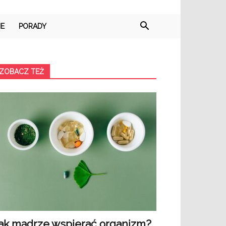
IE
PORADY
ZOBACZ TEŻ
ak mądrze wspierać organizm?