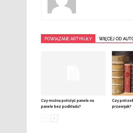
POWIĄZANE ARTYKUŁY
WIĘCEJ OD AUT
Czy można położyć panele na
Czy potrzeb
panele bez podkładu?
przewijak?