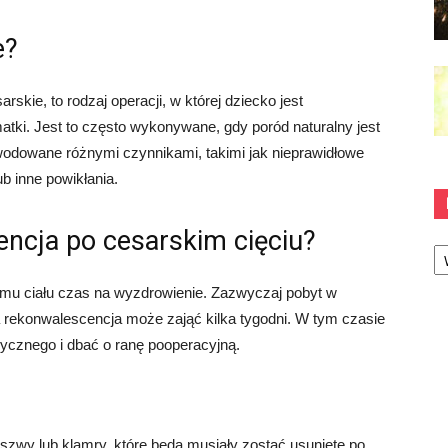
e?
rskie, to rodzaj operacji, w której dziecko jest
atki. Jest to często wykonywane, gdy poród naturalny jest
odowane różnymi czynnikami, takimi jak nieprawidłowe
b inne powikłania.
ncja po cesarskim cięciu?
Ka
emu ciału czas na wyzdrowienie. Zazwyczaj pobyt w
łna rekonwalescencja może zająć kilka tygodni. W tym czasie
zycznego i dbać o ranę pooperacyjną.
szwy lub klamry, które będą musiały zostać usunięte po