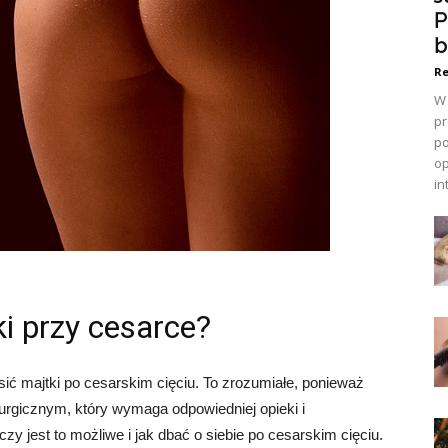
P
b
Re
W 
pr
po
op
in
i przy cesarce?
sić majtki po cesarskim cięciu. To zrozumiałe, ponieważ
urgicznym, który wymaga odpowiedniej opieki i
zy jest to możliwe i jak dbać o siebie po cesarskim cięciu.