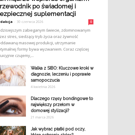
rzewodnik po świadomej i
ezpiecznej suplementacji
dakcja
-
30 czerwca 2026
0
dzisiejszym zabieganym świecie, zdominowanym
zez stres, siedzący tryb życia oraz żywność
ddawaną masowej produkcji, utrzymanie
tymalnej formy bywa wyzwaniem. Coraz częściej
tuicyjnie czujemy,...
Walka z SIBO: Kluczowe kroki w
diagnozie, leczeniu i poprawie
samopoczucia
4 kwietnia 2026
Dlaczego rzęsy bondingowe to
największy przełom w
domowej stylizacji?
21 marca 2026
Jak wybrać płatki pod oczy,