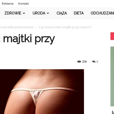
Reklama
Kontakt
PlusMedic.pl
ZDROWIE
URODA
CIĄŻA
DIETA
ODCHUDZAN
ześcieradła jednorazowe
Czy można mieć majtki przy cesarce?
majtki przy
208
0
J