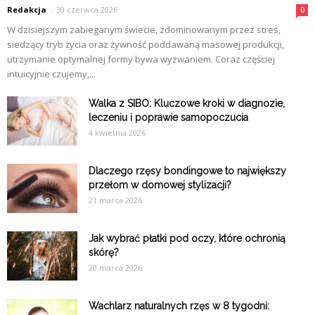
Redakcja
-
30 czerwca 2026
0
W dzisiejszym zabieganym świecie, zdominowanym przez stres,
siedzący tryb życia oraz żywność poddawaną masowej produkcji,
utrzymanie optymalnej formy bywa wyzwaniem. Coraz częściej
intuicyjnie czujemy,...
Walka z SIBO: Kluczowe kroki w diagnozie,
leczeniu i poprawie samopoczucia
4 kwietnia 2026
Dlaczego rzęsy bondingowe to największy
przełom w domowej stylizacji?
21 marca 2026
Jak wybrać płatki pod oczy, które ochronią
skórę?
20 marca 2026
Wachlarz naturalnych rzęs w 8 tygodni: