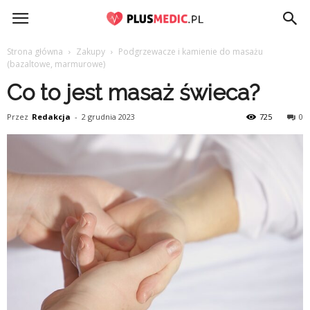
PlusMedic.pl
Strona główna
Zakupy
Podgrzewacze i kamienie do masażu
(bazaltowe, marmurowe)
Co to jest masaż świeca?
Przez
Redakcja
-
2 grudnia 2023
725
0