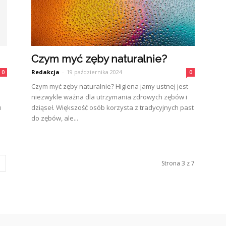
Czym myć zęby naturalnie?
Redakcja
-
19 października 2024
0
0
Czym myć zęby naturalnie? Higiena jamy ustnej jest
niezwykle ważna dla utrzymania zdrowych zębów i
u
dziąseł. Większość osób korzysta z tradycyjnych past
do zębów, ale...
Strona 3 z 7