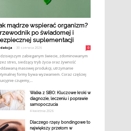
ak mądrze wspierać organizm?
rzewodnik po świadomej i
ezpiecznej suplementacji
dakcja
-
30 czerwca 2026
0
dzisiejszym zabieganym świecie, zdominowanym
zez stres, siedzący tryb życia oraz żywność
ddawaną masowej produkcji, utrzymanie
tymalnej formy bywa wyzwaniem. Coraz częściej
tuicyjnie czujemy,...
Walka z SIBO: Kluczowe kroki w
diagnozie, leczeniu i poprawie
samopoczucia
4 kwietnia 2026
Dlaczego rzęsy bondingowe to
największy przełom w