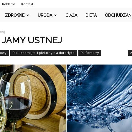
Reklama
Kontakt
PlusMedic.pl
ZDROWIE
URODA
CIĄŻA
DIETA
ODCHUDZAN
nej
 JAMY USTNEJ
towy
Pieluchomajtki i pieluchy dla dorosłych
Pikflometry