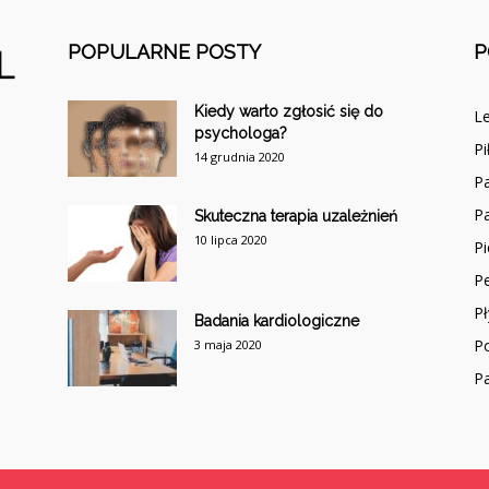
POPULARNE POSTY
P
Kiedy warto zgłosić się do
Le
psychologa?
Pi
14 grudnia 2020
P
Pa
Skuteczna terapia uzależnień
10 lipca 2020
Pi
Pe
P
Badania kardiologiczne
Po
3 maja 2020
Pa