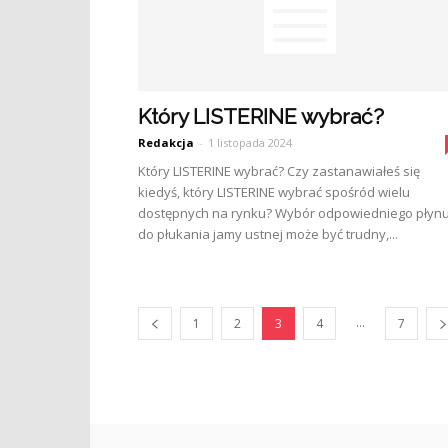
Który LISTERINE wybrać?
Redakcja
-
1 listopada 2024
Który LISTERINE wybrać? Czy zastanawiałeś się
kiedyś, który LISTERINE wybrać spośród wielu
dostępnych na rynku? Wybór odpowiedniego płyn
do płukania jamy ustnej może być trudny,...
...
1
2
3
4
7