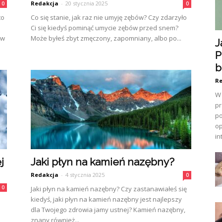
Redakcja
-
20 stycznia 2025
0
0
to
Co się stanie, jak raz nie umyję zębów? Czy zdarzyło
Ci się kiedyś pominąć umycie zębów przed snem?
ów
Może byłeś zbyt zmęczony, zapomniany, albo po...
J
P
b
Re
W 
pr
po
op
in
j
Jaki płyn na kamień nazębny?
Redakcja
-
4 stycznia 2025
0
0
Jaki płyn na kamień nazębny? Czy zastanawiałeś się
kiedyś, jaki płyn na kamień nazębny jest najlepszy
dla Twojego zdrowia jamy ustnej? Kamień nazębny,
znany również...