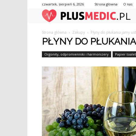
czwartek, sierpień 6, 2026
Strona główna
O nas
Strona główna
Zakupy
Płyny do płukania jamy ust
PŁYNY DO PŁUKANIA
Orgonity, odpromienniki i harmonizery
Papier toale
Piłki rehabilitacyjne