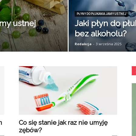
PŁYNY DO PŁUKANIA JAMY USTNEJ
amy ustnej
Jaki płyn do płu
bez alkoholu?
Redakcja
-
3 września 2025
m
Co się stanie jak raz nie umyję
zębów?