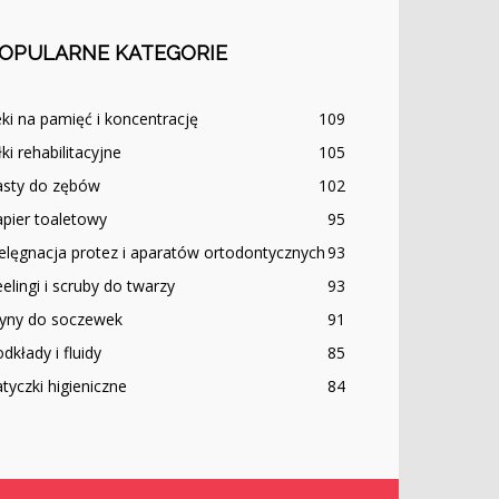
OPULARNE KATEGORIE
ki na pamięć i koncentrację
109
łki rehabilitacyjne
105
asty do zębów
102
pier toaletowy
95
elęgnacja protez i aparatów ortodontycznych
93
elingi i scruby do twarzy
93
łyny do soczewek
91
dkłady i fluidy
85
tyczki higieniczne
84