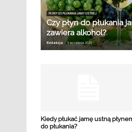
PŁYNY DO PŁUKANIA JAMY USTNEJ
Czy płyn do płukania j
zawiera alkohol?
Redakcja
-
5 września 2025
Kiedy płukać jamę ustną płyne
do płukania?