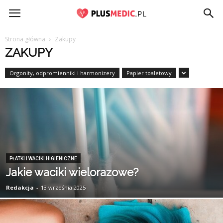
PlusMedic.pl
Strona główna
Zakupy
ZAKUPY
Orgonity, odpromienniki i harmonizery
Papier toaletowy
PŁATKI I WACIKI HIGIENICZNE
Jakie waciki wielorazowe?
Redakcja
-
13 września 2025