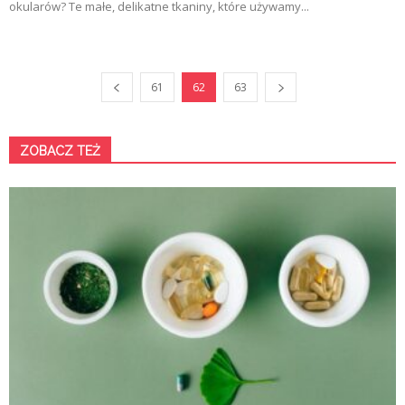
okularów? Te małe, delikatne tkaniny, które używamy...
61
62
63
ZOBACZ TEŻ