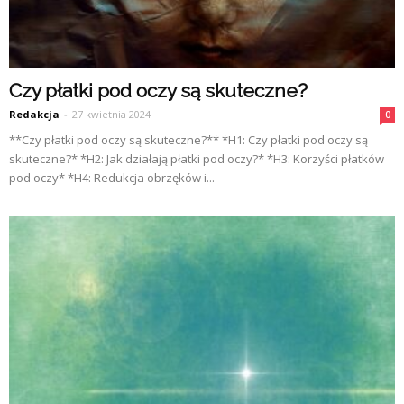
Czy płatki pod oczy są skuteczne?
Redakcja
-
27 kwietnia 2024
0
**Czy płatki pod oczy są skuteczne?** *H1: Czy płatki pod oczy są
skuteczne?* *H2: Jak działają płatki pod oczy?* *H3: Korzyści płatków
pod oczy* *H4: Redukcja obrzęków i...