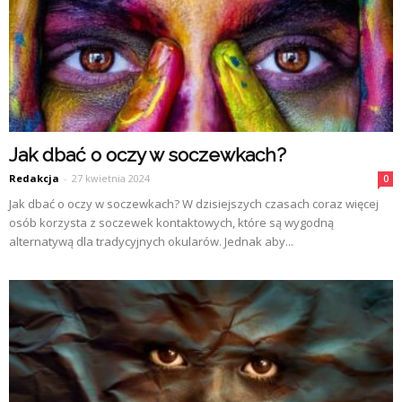
Jak dbać o oczy w soczewkach?
Redakcja
-
27 kwietnia 2024
0
Jak dbać o oczy w soczewkach? W dzisiejszych czasach coraz więcej
osób korzysta z soczewek kontaktowych, które są wygodną
alternatywą dla tradycyjnych okularów. Jednak aby...