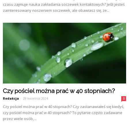
czasu zajmuje nauka zakładania soczewek kontaktowych? Jeśli jesteś
zainteresowany noszeniem soczewek, ale obawiasz się, że...
Czy pościel można prać w 40 stopniach?
Redakcja
-
28 kwietnia 2024
0
Czy pościel można prać w 40 stopniach? Czy zastanawiałeś się kiedyś,
czy pościel można prać w 40 stopniach? To pytanie często zadawane
przez wiele osób,...