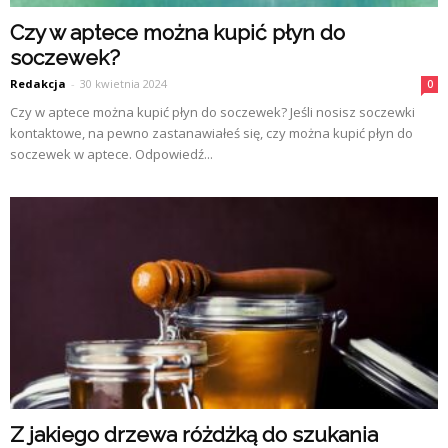
Czy w aptece można kupić płyn do
soczewek?
Redakcja
-
30 kwietnia 2024
0
Czy w aptece można kupić płyn do soczewek? Jeśli nosisz soczewki
kontaktowe, na pewno zastanawiałeś się, czy można kupić płyn do
soczewek w aptece. Odpowiedź...
Z jakiego drzewa różdżką do szukania