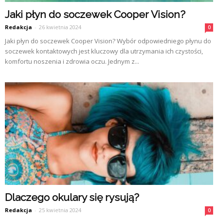
Jaki płyn do soczewek Cooper Vision?
Redakcja
-
26 kwietnia 2024
0
Jaki płyn do soczewek Cooper Vision? Wybór odpowiedniego płynu do
soczewek kontaktowych jest kluczowy dla utrzymania ich czystości,
komfortu noszenia i zdrowia oczu. Jednym z...
Dlaczego okulary się rysują?
Redakcja
-
25 kwietnia 2024
0