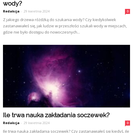
wody?
Redakcja
-
29 kwietnia 2024
0
Z jakiego drzewa różdżką do szukania wody? Czy kiedykolwiek
zastanawiałeś się, jak ludzie w przeszłości szukali wody w miejscach,
gdzie nie było dostępu do nowoczesnych...
Ile trwa nauka zakładania soczewek?
Redakcja
-
29 kwietnia 2024
0
Ile trwa nauka zakładania soczewek? Czy zastanawiałeś się kiedyś, ile