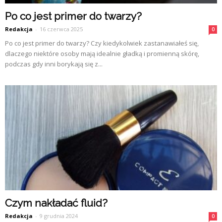
Po co jest primer do twarzy?
Redakcja
-
16 czerwca 2025
0
Po co jest primer do twarzy? Czy kiedykolwiek zastanawiałeś się,
dlaczego niektóre osoby mają idealnie gładką i promienną skórę,
podczas gdy inni borykają się z...
Czym nakładać fluid?
Redakcja
-
9 grudnia 2024
0