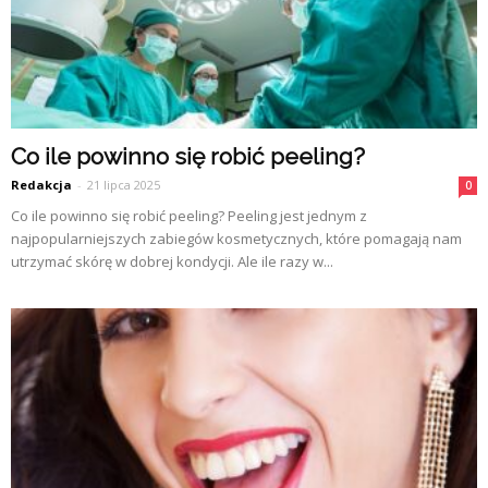
Co ile powinno się robić peeling?
Redakcja
-
21 lipca 2025
0
Co ile powinno się robić peeling? Peeling jest jednym z
najpopularniejszych zabiegów kosmetycznych, które pomagają nam
utrzymać skórę w dobrej kondycji. Ale ile razy w...