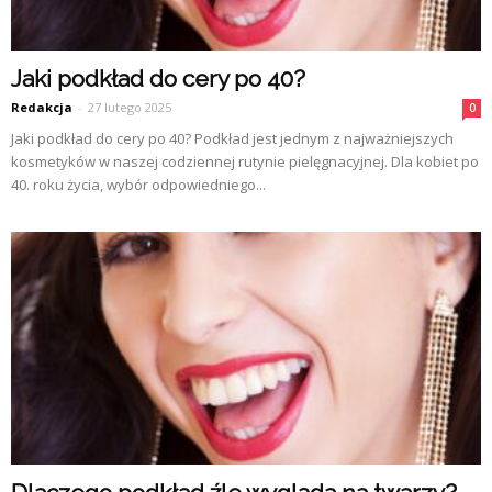
Jaki podkład do cery po 40?
Redakcja
-
27 lutego 2025
0
Jaki podkład do cery po 40? Podkład jest jednym z najważniejszych
kosmetyków w naszej codziennej rutynie pielęgnacyjnej. Dla kobiet po
40. roku życia, wybór odpowiedniego...