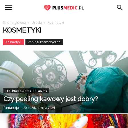
PlusMedic.pl
Strona główna
Uroda
Kosmetyki
KOSMETYKI
Kosmetyki
Zabiegi kosmetyczne
PEELINGI I SCRUBY DO TWARZY
Czy peeling kawowy jest dobry?
Redakcja
-
20 października 2024