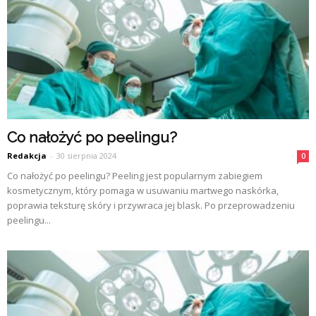
Co nałożyć po peelingu?
Redakcja
-
30 sierpnia 2024
0
Co nałożyć po peelingu? Peeling jest popularnym zabiegiem
kosmetycznym, który pomaga w usuwaniu martwego naskórka,
poprawia teksturę skóry i przywraca jej blask. Po przeprowadzeniu
peelingu...