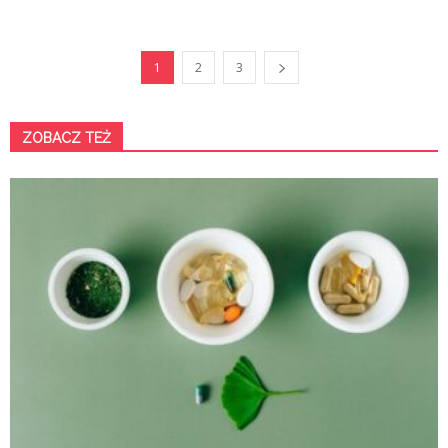
1
2
3
ZOBACZ TEŻ